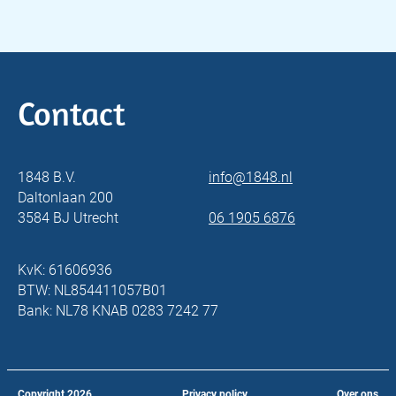
Contact
1848 B.V.
info@1848.nl
Daltonlaan 200
3584 BJ Utrecht
06 1905 6876
KvK: 61606936
BTW: NL854411057B01
Bank: NL78 KNAB 0283 7242 77
Copyright
2026
Privacy policy
Over ons