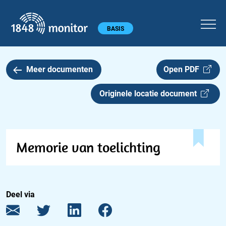
1848 monitor
Hoofdmenu
BASIS
Meer documenten
Open PDF
Originele locatie document
Memorie van toelichting
Deel via