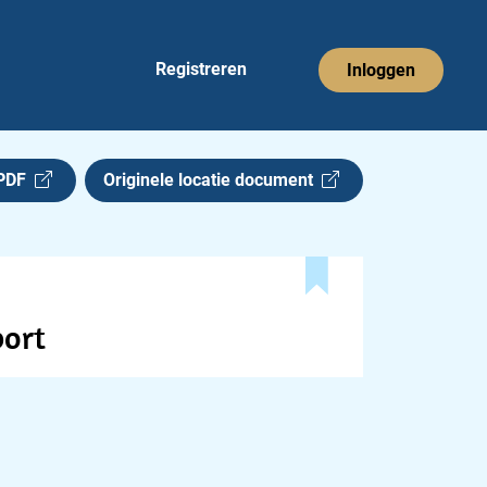
Registreren
Inloggen
 PDF
Originele locatie document
port