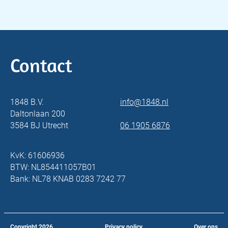
Contact
1848 B.V.
info@1848.nl
Daltonlaan 200
3584 BJ Utrecht
06 1905 6876
KvK: 61606936
BTW: NL854411057B01
Bank: NL78 KNAB 0283 7242 77
Copyright
2026
Privacy policy
Over ons