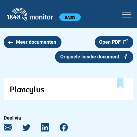
1848 monitor
Hoofdmenu
BASIS
Meer documenten
Open PDF
Originele locatie document
Plancylus
Deel via