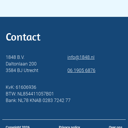
Contact
1848 B.V.
info@1848.nl
Daltonlaan 200
3584 BJ Utrecht
06 1905 6876
KvK: 61606936
BTW: NL854411057B01
Bank: NL78 KNAB 0283 7242 77
Copyright
2026
Privacy policy
Over ons