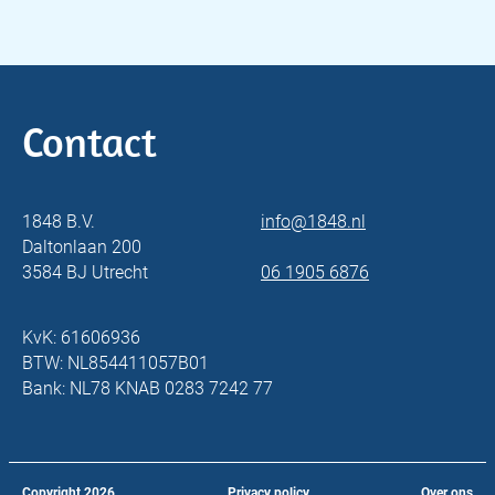
Contact
1848 B.V.
info@1848.nl
Daltonlaan 200
3584 BJ Utrecht
06 1905 6876
KvK: 61606936
BTW: NL854411057B01
Bank: NL78 KNAB 0283 7242 77
Copyright
2026
Privacy policy
Over ons