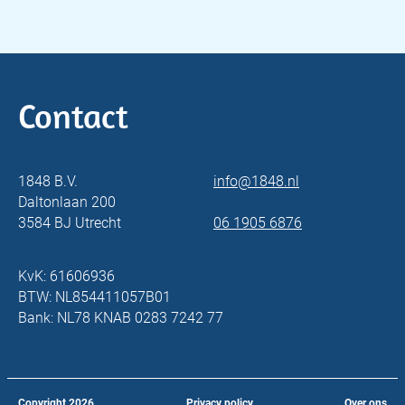
Contact
1848 B.V.
info@1848.nl
Daltonlaan 200
3584 BJ Utrecht
06 1905 6876
KvK: 61606936
BTW: NL854411057B01
Bank: NL78 KNAB 0283 7242 77
Copyright
2026
Privacy policy
Over ons