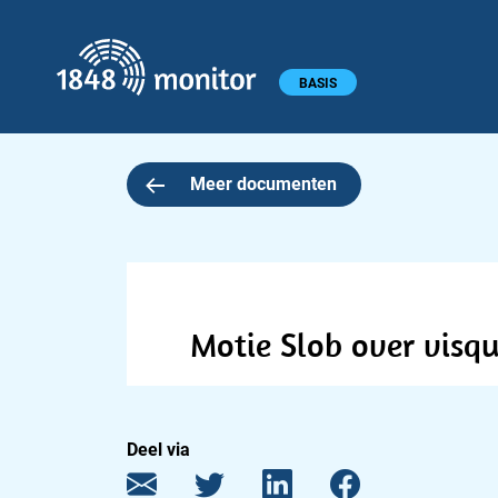
1848 monitor
Hoofdmenu
BASIS
Meer documenten
Motie Slob over visq
Deel via