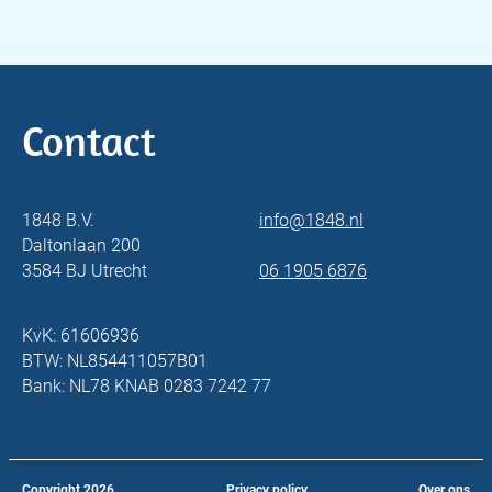
Contact
1848 B.V.
info@1848.nl
Daltonlaan 200
3584 BJ Utrecht
06 1905 6876
KvK: 61606936
BTW: NL854411057B01
Bank: NL78 KNAB 0283 7242 77
Copyright
2026
Privacy policy
Over ons