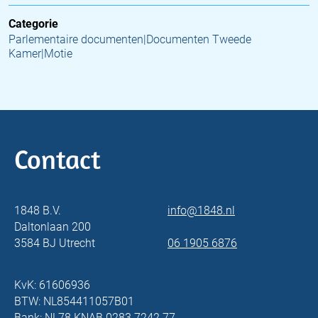
Categorie
Parlementaire documenten|Documenten Tweede
Kamer|Motie
Contact
1848 B.V.
info@1848.nl
Daltonlaan 200
3584 BJ Utrecht
06 1905 6876
KvK: 61606936
BTW: NL854411057B01
Bank: NL78 KNAB 0283 7242 77