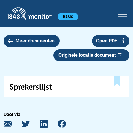
1848 monitor
Hoofdmenu
BASIS
Meer documenten
Open PDF
Originele locatie document
Sprekerslijst
Deel via