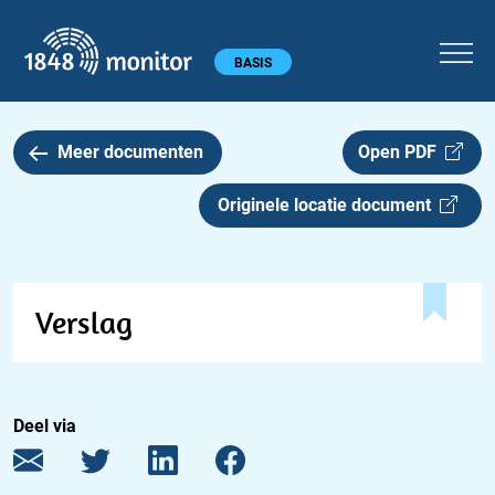
1848 monitor
Hoofdmenu
BASIS
Meer documenten
Open PDF
Originele locatie document
Verslag
Deel via