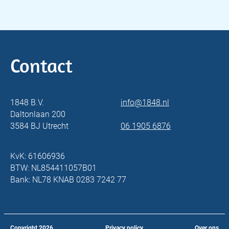
Contact
1848 B.V.
info@1848.nl
Daltonlaan 200
3584 BJ Utrecht
06 1905 6876
KvK: 61606936
BTW: NL854411057B01
Bank: NL78 KNAB 0283 7242 77
Copyright
2026
Privacy policy
Over ons