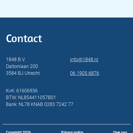
Contact
1848 B.V.
info@1848.nl
Daltonlaan 200
3584 BJ Utrecht
06 1905 6876
KvK: 61606936
BTW: NL854411057B01
Bank: NL78 KNAB 0283 7242 77
Copyright
2026
Privacy policy
Over ons