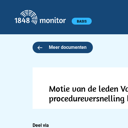
1848 monitor
Hoofdmenu
BASIS
Meer documenten
Motie van de leden V
procedureversnelling b
Deel via