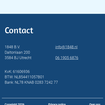
Contact
1848 B.V.
info@1848.nl
Daltonlaan 200
3584 BJ Utrecht
06 1905 6876
KvK: 61606936
BTW: NL854411057B01
Bank: NL78 KNAB 0283 7242 77
Copyright
2026
Privacy policy
Over ons