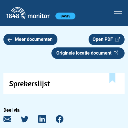
1848 monitor
Hoofdmenu
BASIS
Meer documenten
Open PDF
Originele locatie document
Sprekerslijst
Deel via