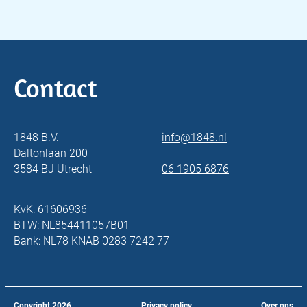
Contact
1848 B.V.
info@1848.nl
Daltonlaan 200
3584 BJ Utrecht
06 1905 6876
KvK: 61606936
BTW: NL854411057B01
Bank: NL78 KNAB 0283 7242 77
Copyright
2026
Privacy policy
Over ons