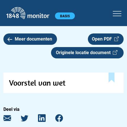
1848 monitor
Hoofdmenu
BASIS
Meer documenten
Open PDF
Originele locatie document
Voorstel van wet
Deel via