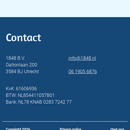
Contact
1848 B.V.
info@1848.nl
Daltonlaan 200
3584 BJ Utrecht
06 1905 6876
KvK: 61606936
BTW: NL854411057B01
Bank: NL78 KNAB 0283 7242 77
Copyright
2026
Privacy policy
Over ons