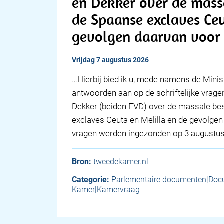
en Dekker over de mass
de Spaanse exclaves Ceu
gevolgen daarvan voor
vrijdag 7 augustus 2026
… Hierbij bied ik u, mede namens de Minis
antwoorden aan op de schriftelijke vrag
Dekker (beiden FVD) over de massale be
exclaves Ceuta en Melilla en de gevolge
vragen werden ingezonden op 3 augustu
Bron:
tweedekamer.nl
Categorie:
Parlementaire documenten|Do
Kamer|Kamervraag