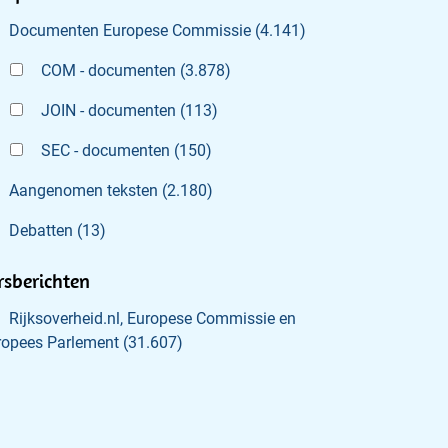
Documenten Europese Commissie
(
4.141
)
COM - documenten
(
3.878
)
JOIN - documenten
(
113
)
SEC - documenten
(
150
)
Aangenomen teksten
(
2.180
)
Debatten
(
13
)
rsberichten
Rijksoverheid.nl, Europese Commissie en
ropees Parlement
(
31.607
)