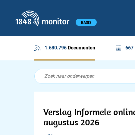
1848 monitor
Hoofdmenu
BASIS
1.680.796
Documenten
667
Feed menu
Feed
Documenten feed
Verslag Informele onlin
augustus 2026