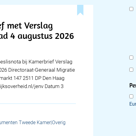
ef met Verslag
aad 4 augustus 2026
Beslisnota bij Kamerbrief Verslag
026 Directoraat-Generaal Migratie
rfmarkt 147 2511 DP Den Haag
Pe
jksoverheid.nl/jenv Datum 3
Eu
umenten Tweede Kamer|Overig