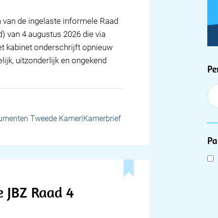
n van de ingelaste informele Raad
) van 4 augustus 2026 die via
t kabinet onderschrijft opnieuw
lijk, uitzonderlijk en ongekend
F
Pe
umenten Tweede Kamer|Kamerbrief
Pa
e JBZ Raad 4