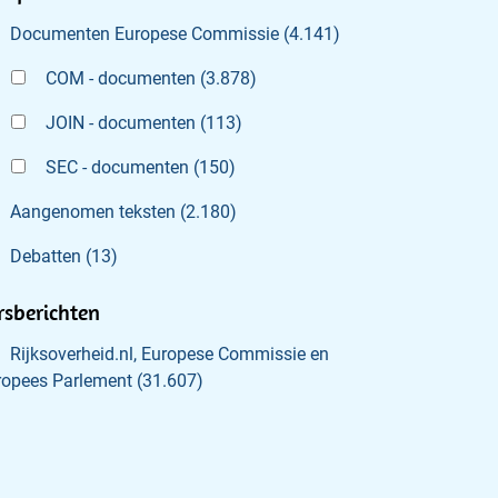
Documenten Europese Commissie
(
4.141
)
COM - documenten
(
3.878
)
JOIN - documenten
(
113
)
SEC - documenten
(
150
)
Aangenomen teksten
(
2.180
)
Debatten
(
13
)
rsberichten
Rijksoverheid.nl, Europese Commissie en
ropees Parlement
(
31.607
)