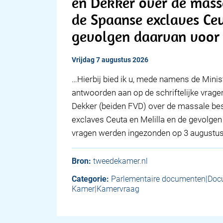
en Dekker over de mass
de Spaanse exclaves Ceu
gevolgen daarvan voor
vrijdag 7 augustus 2026
… Hierbij bied ik u, mede namens de Minis
antwoorden aan op de schriftelijke vrag
Dekker (beiden FVD) over de massale be
exclaves Ceuta en Melilla en de gevolge
vragen werden ingezonden op 3 augustu
Bron:
tweedekamer.nl
Categorie:
Parlementaire documenten|Do
Kamer|Kamervraag