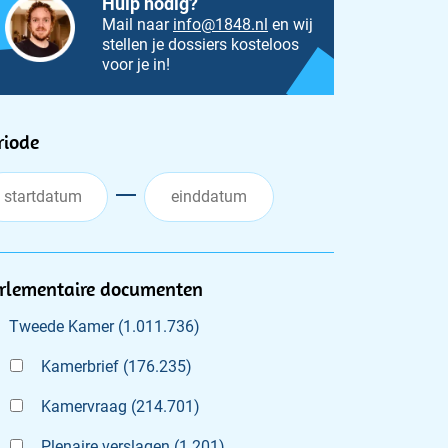
Hulp nodig?
Mail naar
info@1848.nl
en wij
stellen je dossiers kosteloos
voor je in!
ilters
riode
rlementaire documenten
Tweede Kamer
(
1.011.736
)
Kamerbrief
(
176.235
)
Kamervraag
(
214.701
)
Plenaire verslagen
(
1.201
)