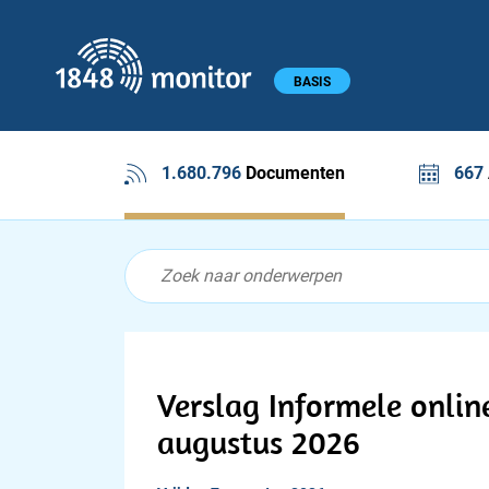
1848 monitor
Hoofdmenu
BASIS
1.680.796
Documenten
667
Feed menu
Feed
Documenten feed
Verslag Informele onlin
augustus 2026