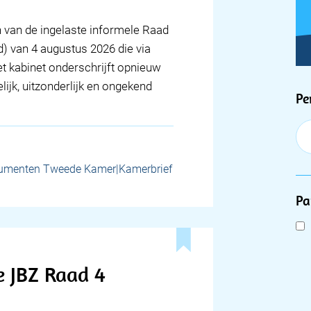
n van de ingelaste informele Raad
) van 4 augustus 2026 die via
t kabinet onderschrijft opnieuw
lijk, uitzonderlijk en ongekend
F
Pe
umenten Tweede Kamer|Kamerbrief
Pa
e JBZ Raad 4