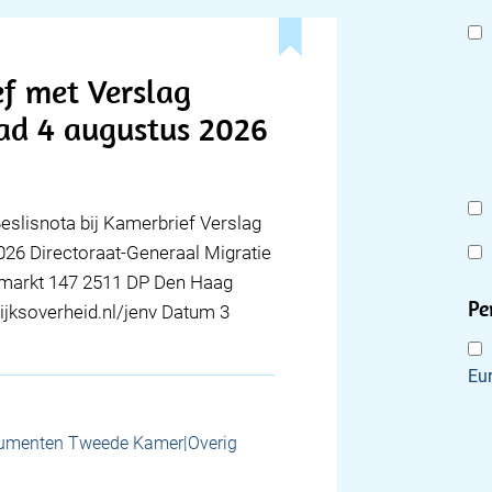
ef met Verslag
aad 4 augustus 2026
Beslisnota bij Kamerbrief Verslag
026 Directoraat-Generaal Migratie
rfmarkt 147 2511 DP Den Haag
Pe
jksoverheid.nl/jenv Datum 3
Eu
umenten Tweede Kamer|Overig