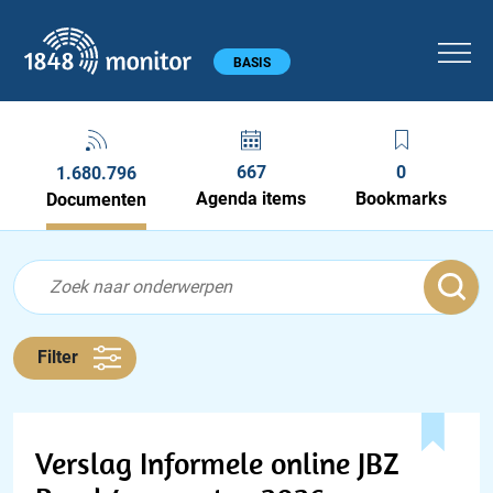
1848 monitor
Hoofdmenu
BASIS
667
0
1.680.796
Agenda items
Bookmarks
Documenten
Feed menu
Feed
Documenten feed
Filter
Verslag Informele online JBZ