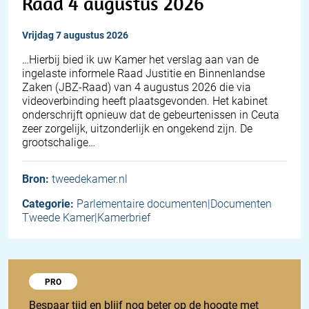
Raad 4 augustus 2026
vrijdag 7 augustus 2026
… Hierbij bied ik uw Kamer het verslag aan van de
ingelaste informele Raad Justitie en Binnenlandse
Zaken (JBZ-Raad) van 4 augustus 2026 die via
videoverbinding heeft plaatsgevonden. Het kabinet
onderschrijft opnieuw dat de gebeurtenissen in Ceuta
zeer zorgelijk, uitzonderlijk en ongekend zijn. De
grootschalige…
Bron:
tweedekamer.nl
Categorie:
Parlementaire documenten|Documenten
Tweede Kamer|Kamerbrief
Probeer 1848 Pro
PRO
Bespaar tijd en blijf nog beter op de hoogte met