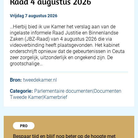
Raad 4 augustus 2026
vrijdag 7 augustus 2026
… Hierbij bied ik uw Kamer het verslag aan van de
ingelaste informele Raad Justitie en Binnenlandse
Zaken (JBZ-Raad) van 4 augustus 2026 die via
videoverbinding heeft plaatsgevonden. Het kabinet
onderschrijft opnieuw dat de gebeurtenissen in Ceuta
zeer zorgelijk, uitzonderlijk en ongekend zijn. De
grootschalige…
Bron:
tweedekamer.nl
Categorie:
Parlementaire documenten|Documenten
Tweede Kamer|Kamerbrief
Probeer 1848 Pro
PRO
Bespaar tijd en blijf nog beter op de hoogte met