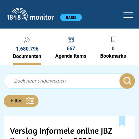
1848 monitor
Hoofdmenu
BASIS
667
0
1.680.796
Agenda items
Bookmarks
Documenten
Feed menu
Feed
Documenten feed
Filter
Verslag Informele online JBZ