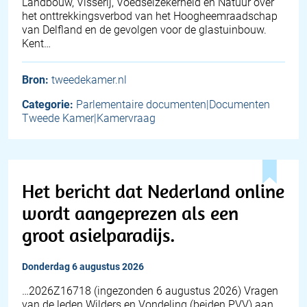
Landbouw, Visserij, Voedselzekerheid en Natuur over
het onttrekkingsverbod van het Hoogheemraadschap
van Delfland en de gevolgen voor de glastuinbouw.
Kent…
Bron:
tweedekamer.nl
Categorie:
Parlementaire documenten|Documenten
Tweede Kamer|Kamervraag
Het bericht dat Nederland online
wordt aangeprezen als een
groot asielparadijs.
donderdag 6 augustus 2026
… 2026Z16718 (ingezonden 6 augustus 2026) Vragen
van de leden Wilders en Vondeling (beiden PVV) aan