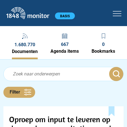
1848 monitor
Hoofdmenu
BASIS
667
0
1.680.770
Agenda items
Bookmarks
Documenten
Feed menu
Feed
Documenten feed
Filter
Oproep om input te leveren op