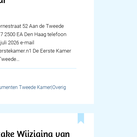
zernestraat 52 Aan de Tweede
17 2500 EA Den Haag telefoon
juli 2026 e-mail
erstekamer.n1 De Eerste Kamer
e Tweede…
umenten Tweede Kamer|Overig
zake Wijziging van