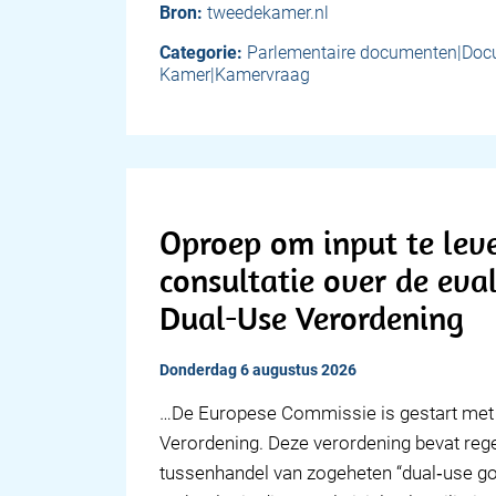
Bron:
tweedekamer.nl
Categorie:
Parlementaire documenten|Do
Kamer|Kamervraag
Oproep om input te lev
consultatie over de eva
Dual-Use Verordening
donderdag 6 augustus 2026
…De Europese Commissie is gestart met 
Verordening. Deze verordening bevat rege
tussenhandel van zogeheten “dual‑use go