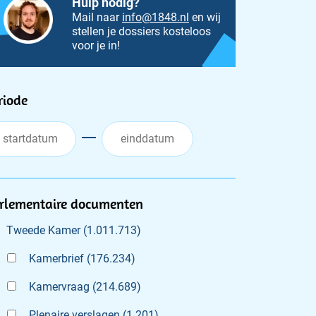
Hulp nodig?
Mail naar
info@1848.nl
en wij
stellen je dossiers kosteloos
voor je in!
ilters
riode
rlementaire documenten
Tweede Kamer
(
1.011.713
)
Kamerbrief
(
176.234
)
Kamervraag
(
214.689
)
Plenaire verslagen
(
1.201
)