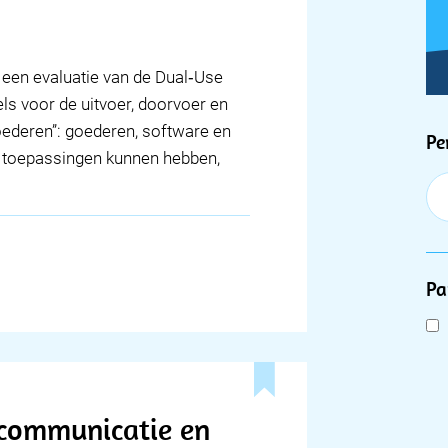
een evaluatie van de Dual‑Use
ls voor de uitvoer, doorvoer en
ederen”: goederen, software en
F
Pe
re toepassingen kunnen hebben,
Pa
ecommunicatie en