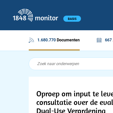
1848 monitor
Hoofdmenu
BASIS
1.680.770
Documenten
667
Feed menu
Feed
Documenten feed
Oproep om input te lev
consultatie over de eva
Dual-Use Verordening