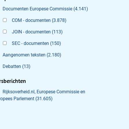
Documenten Europese Commissie
(
4.141
)
COM - documenten
(
3.878
)
JOIN - documenten
(
113
)
SEC - documenten
(
150
)
Aangenomen teksten
(
2.180
)
Debatten
(
13
)
rsberichten
Rijksoverheid.nl, Europese Commissie en
ropees Parlement
(
31.605
)