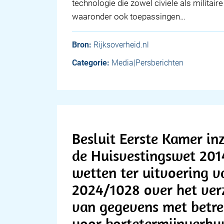
technologie die zowel civiele als militai
waaronder ook toepassingen…
Bron:
Rijksoverheid.nl
Categorie:
Media|Persberichten
Besluit Eerste Kamer in
de Huisvestingswet 201
wetten ter uitvoering v
2024/1028 over het ver
van gegevens met betre
voor kortetermijnverhu