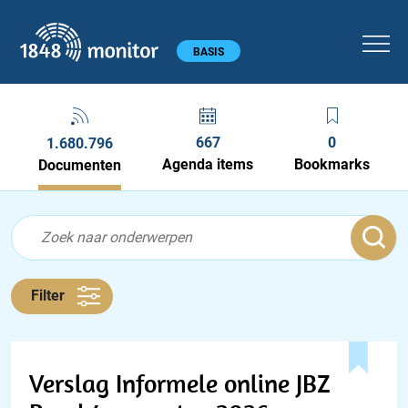
1848 monitor
Hoofdmenu
BASIS
667
0
1.680.796
Agenda items
Bookmarks
Documenten
Feed menu
Feed
Documenten feed
Filter
Verslag Informele online JBZ