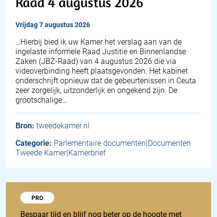
Raad 4 augustus 2026
vrijdag 7 augustus 2026
… Hierbij bied ik uw Kamer het verslag aan van de
ingelaste informele Raad Justitie en Binnenlandse
Zaken (JBZ-Raad) van 4 augustus 2026 die via
videoverbinding heeft plaatsgevonden. Het kabinet
onderschrijft opnieuw dat de gebeurtenissen in Ceuta
zeer zorgelijk, uitzonderlijk en ongekend zijn. De
grootschalige…
Bron:
tweedekamer.nl
Categorie:
Parlementaire documenten|Documenten
Tweede Kamer|Kamerbrief
Probeer 1848 Pro
PRO
Bespaar tijd en blijf nog beter op de hoogte met