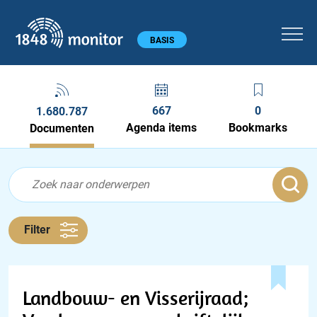
1848 monitor
Hoofdmenu
BASIS
667
0
1.680.787
Agenda items
Bookmarks
Documenten
Feed menu
Feed
Documenten feed
Filter
Landbouw- en Visserijraad;