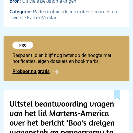
Bron:
Officiële Bekendmakingen
Categorie:
Parlementaire documenten|Documenten
Tweede Kamer|Verslag
Probeer 1848 Pro
PRO
Bespaar tijd en blijf nog beter op de hoogte met
notificaties, eigen dossiers en bookmarks.
Probeer nu gratis
Uitstel beantwoording vragen
van het lid Martens-America
over het bericht ‘Boa’s dreigen
wapenstok en pepperspray te