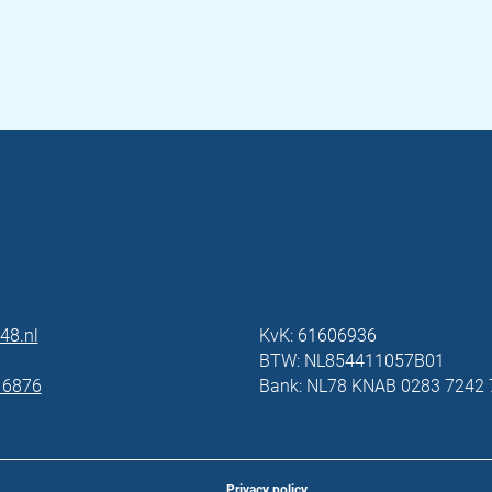
48.nl
KvK: 61606936
BTW: NL854411057B01
 6876
Bank: NL78 KNAB 0283 7242 
Privacy policy