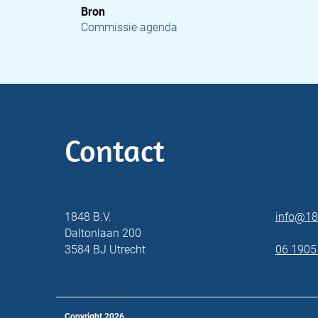
Bron
Commissie agenda
Contact
1848 B.V.
info@18
Daltonlaan 200
3584 BJ Utrecht
06 1905
Copyright
2026