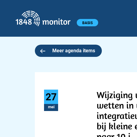
1848 monitor
Hoofdmenu
BASIS
Meer agenda items
Wijziging 
27
wetten in 
mei
integratie
bij kleine
naar 10 j