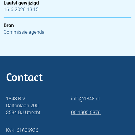
Laatst gewijzigd
16-6-2026 13:15
Bron
Commissie agenda
Contact
1848 B.V.
info@1848.nl
Daltonlaan 200
3584 BJ Utrecht
06 1905 6876
KvK: 61606936