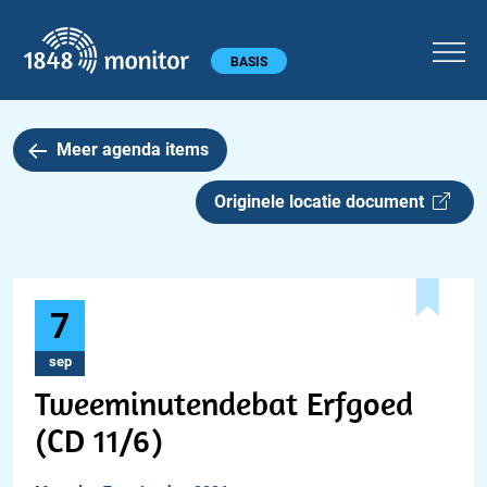
1848 monitor
Hoofdmenu
BASIS
Meer agenda items
Originele locatie document
7
sep
Tweeminutendebat Erfgoed
(CD 11/6)