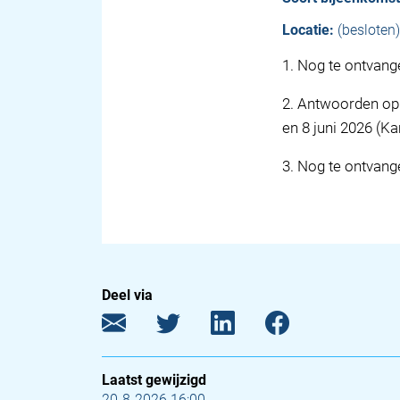
Locatie:
(besloten)
1
.
Nog te ontvang
2
.
Antwoorden op 
en 8 juni 2026 (K
3
.
Nog te ontvang
Deel via
Laatst gewijzigd
20-8-2026 16:00