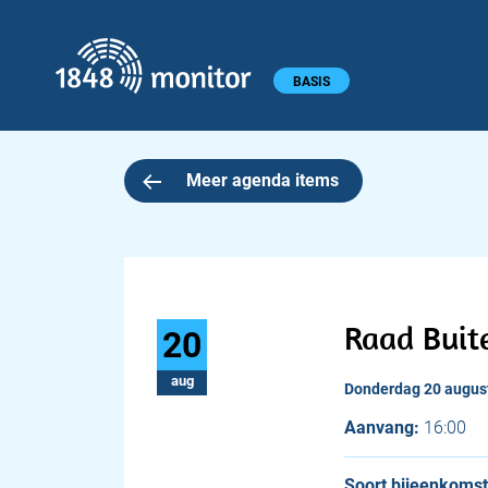
1848 monitor
Hoofdmenu
BASIS
Meer agenda items
Raad Buit
20
aug
donderdag 20 augus
Aanvang:
16:00
Soort bijeenkomst