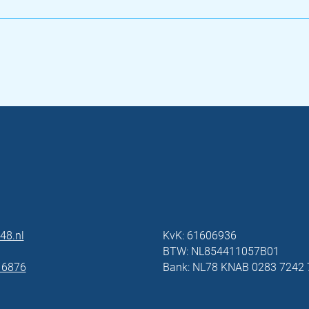
48.nl
KvK: 61606936
BTW: NL854411057B01
 6876
Bank: NL78 KNAB 0283 7242 