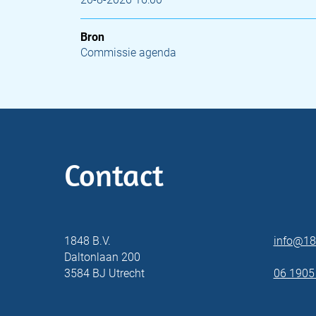
Bron
Commissie agenda
Contact
1848 B.V.
info@18
Daltonlaan 200
3584 BJ Utrecht
06 1905