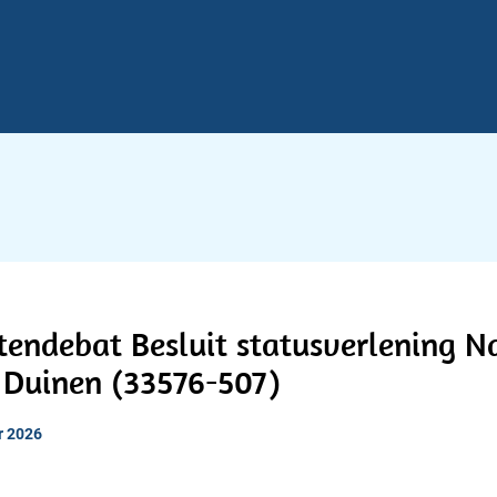
endebat Besluit statusverlening N
 Duinen (33576-507)
r 2026