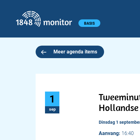
1848 monitor
Hoofdmenu
BASIS
Meer agenda items
Tweeminut
1
Hollandse
sep
dinsdag 1 septembe
Aanvang:
16:40