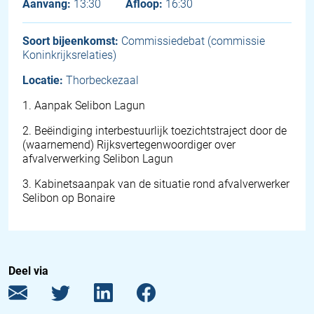
Aanvang:
13:30
Afloop:
16:30
Soort bijeenkomst:
Commissiedebat (commissie
Koninkrijksrelaties)
Locatie:
Thorbeckezaal
1
.
Aanpak Selibon Lagun
2
.
Beëindiging interbestuurlijk toezichtstraject door de
(waarnemend) Rijksvertegenwoordiger over
afvalverwerking Selibon Lagun
3
.
Kabinetsaanpak van de situatie rond afvalverwerker
Selibon op Bonaire
Deel via