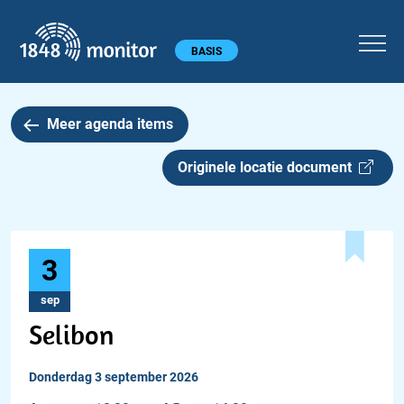
1848 monitor
Hoofdmenu
BASIS
Meer agenda items
Originele locatie document
3
sep
Selibon
donderdag 3 september 2026