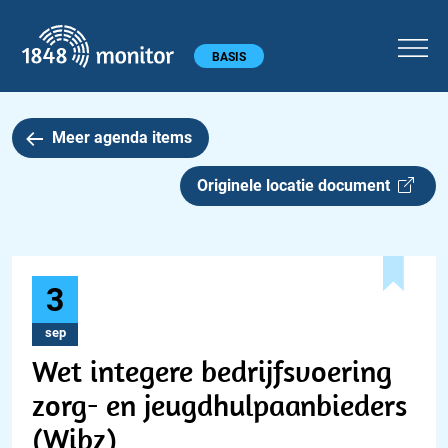
1848 monitor
Hoofdmenu
BASIS
Meer agenda items
Originele locatie document
3
sep
Wet integere bedrijfsvoering
zorg- en jeugdhulpaanbieders
(Wibz)