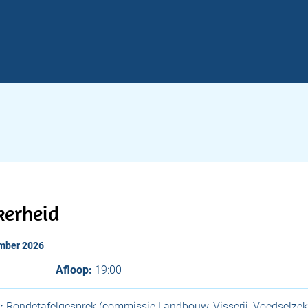
kerheid
ember 2026
Afloop:
19:00
:
Rondetafelgesprek (commissie Landbouw, Visserij, Voedselzek