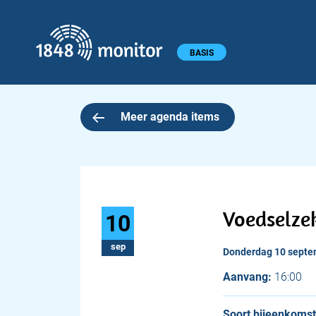
1848 monitor
Hoofdmenu
BASIS
Meer agenda items
Voedselze
10
sep
donderdag 10 sept
Aanvang:
16:00
Soort bijeenkomst