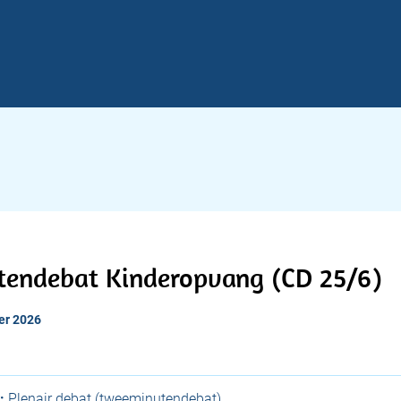
endebat Kinderopvang (CD 25/6)
er 2026
:
Plenair debat (tweeminutendebat)