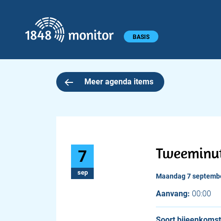
1848 monitor
Hoofdmenu
BASIS
Meer agenda items
Tweeminut
7
sep
maandag 7 septemb
Aanvang:
00:00
Soort bijeenkomst