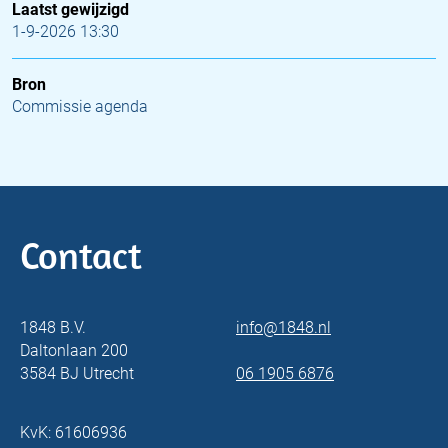
Laatst gewijzigd
1-9-2026 13:30
Bron
Commissie agenda
Contact
1848 B.V.
info@1848.nl
Daltonlaan 200
3584 BJ Utrecht
06 1905 6876
KvK: 61606936