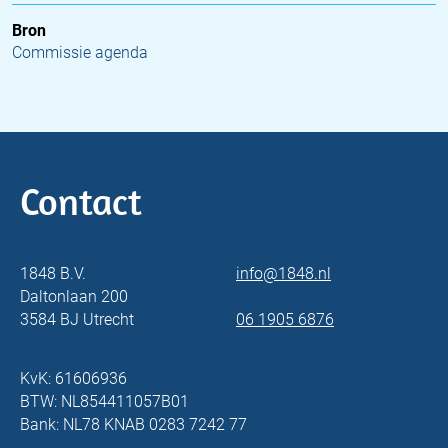
Bron
Commissie agenda
Contact
1848 B.V.
info@1848.nl
Daltonlaan 200
3584 BJ Utrecht
06 1905 6876
KvK: 61606936
BTW: NL854411057B01
Bank: NL78 KNAB 0283 7242 77