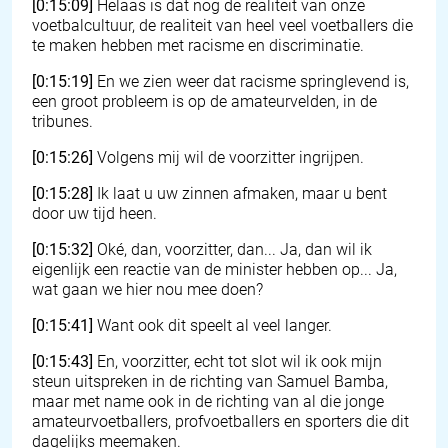
[0:15:09]
Helaas is dat nog de realiteit van onze
voetbalcultuur, de realiteit van heel veel voetballers die
te maken hebben met racisme en discriminatie.
[0:15:19]
En we zien weer dat racisme springlevend is,
een groot probleem is op de amateurvelden, in de
tribunes.
[0:15:26]
Volgens mij wil de voorzitter ingrijpen.
[0:15:28]
Ik laat u uw zinnen afmaken, maar u bent
door uw tijd heen.
[0:15:32]
Oké, dan, voorzitter, dan... Ja, dan wil ik
eigenlijk een reactie van de minister hebben op... Ja,
wat gaan we hier nou mee doen?
[0:15:41]
Want ook dit speelt al veel langer.
[0:15:43]
En, voorzitter, echt tot slot wil ik ook mijn
steun uitspreken in de richting van Samuel Bamba,
maar met name ook in de richting van al die jonge
amateurvoetballers, profvoetballers en sporters die dit
dagelijks meemaken.