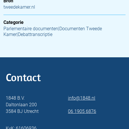
Bron
tweedekamer.nl
Categorie
Parlementaire documenten|Documenten Tweede
Kamer|Debattranscriptie
Contact
1848 B.V.
info@1848.nl
Daltonlaan 200
3584 BJ Utrecht
06 1905 6876
KvK: 61606936