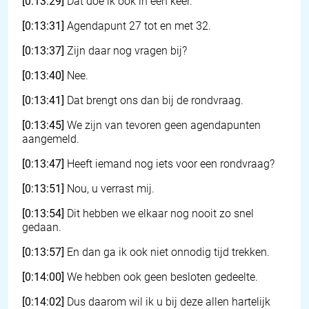
[0:13:29]
Dat doe ik ook in één keer.
[0:13:31]
Agendapunt 27 tot en met 32.
[0:13:37]
Zijn daar nog vragen bij?
[0:13:40]
Nee.
[0:13:41]
Dat brengt ons dan bij de rondvraag.
[0:13:45]
We zijn van tevoren geen agendapunten
aangemeld.
[0:13:47]
Heeft iemand nog iets voor een rondvraag?
[0:13:51]
Nou, u verrast mij.
[0:13:54]
Dit hebben we elkaar nog nooit zo snel
gedaan.
[0:13:57]
En dan ga ik ook niet onnodig tijd trekken.
[0:14:00]
We hebben ook geen besloten gedeelte.
[0:14:02]
Dus daarom wil ik u bij deze allen hartelijk