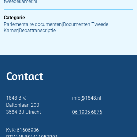
tweedekamer.nl
Categorie
Parlementaire documenten|Documenten Tweede
Kamer|Debattranscriptie
Contact
1848 B.V.
info@1848.nl
Daltonlaan 200
3584 BJ Utrecht
06 1905 6876
KvK: 61606936