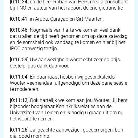
[0:10:34]
en de heer Roban van Herk, media consultant
bij TNO en auteur van het rapport de energietransitie
[0:10:41]
in Aruba, Curaçao en Sirt Maarten.
[0:10:46]
Nogmaals van harte welkom en veel dank
dat u allen de tijd heeft genomen om op deze zaterdag
en de somsheid ook vandaag te komen en hier bij het
IPCO aanwezig te zijn.
[0:10:59]
Uw aanwezigheid wordt echt zeer op prijs
gesteld, dus dank daarvoor.
[0:11:04]
En daarnaast hebben wij gespreksleider
Wouter Veemendaal uitgenodigd om deze panelsessie
te modereren.
[0:11:12]
Ook hartelijk welkom aan jou Wouter. Jij bent
bijzonder hoogleraar Koninkrijksrelaties aan de
Universiteit van Leiden en ik nodig u graag uit om nu
het woord te nemen.
[0:11:26]
Ja, geachte aanweziger, goedemorgen, bon
dia, good morning.