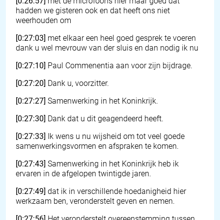
[0:26:57]
met de microfoons hier maar goed dat
hadden we gisteren ook en dat heeft ons niet
weerhouden om
[0:27:03]
met elkaar een heel goed gesprek te voeren
dank u wel mevrouw van der sluis en dan nodig ik nu
[0:27:10]
Paul Commenentia aan voor zijn bijdrage.
[0:27:20]
Dank u, voorzitter.
[0:27:27]
Samenwerking in het Koninkrijk.
[0:27:30]
Dank dat u dit geagendeerd heeft.
[0:27:33]
Ik wens u nu wijsheid om tot veel goede
samenwerkingsvormen en afspraken te komen.
[0:27:43]
Samenwerking in het Koninkrijk heb ik
ervaren in de afgelopen twintigde jaren.
[0:27:49]
dat ik in verschillende hoedanigheid hier
werkzaam ben, veronderstelt geven en nemen.
[0:27:56]
Het veronderstelt overeenstemming tussen