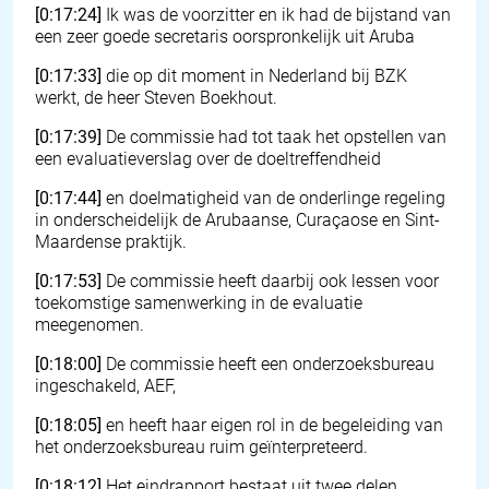
[0:17:24]
Ik was de voorzitter en ik had de bijstand van
een zeer goede secretaris oorspronkelijk uit Aruba
[0:17:33]
die op dit moment in Nederland bij BZK
werkt, de heer Steven Boekhout.
[0:17:39]
De commissie had tot taak het opstellen van
een evaluatieverslag over de doeltreffendheid
[0:17:44]
en doelmatigheid van de onderlinge regeling
in onderscheidelijk de Arubaanse, Curaçaose en Sint-
Maardense praktijk.
[0:17:53]
De commissie heeft daarbij ook lessen voor
toekomstige samenwerking in de evaluatie
meegenomen.
[0:18:00]
De commissie heeft een onderzoeksbureau
ingeschakeld, AEF,
[0:18:05]
en heeft haar eigen rol in de begeleiding van
het onderzoeksbureau ruim geïnterpreteerd.
[0:18:12]
Het eindrapport bestaat uit twee delen.