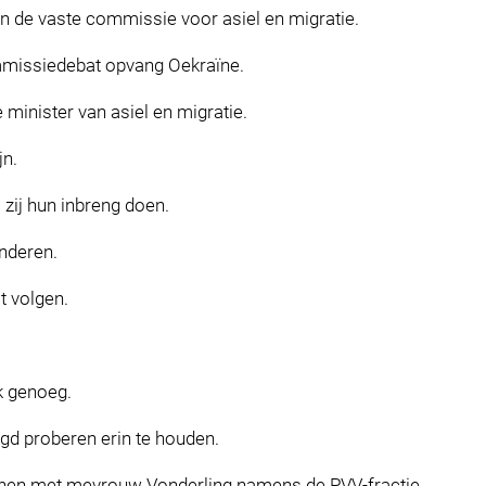
n de vaste commissie voor asiel en migratie.
missiedebat opvang Oekraïne.
minister van asiel en migratie.
jn.
zij hun inbreng doen.
anderen.
t volgen.
k genoeg.
gd proberen erin te houden.
nen met mevrouw Vonderling namens de PVV-fractie.