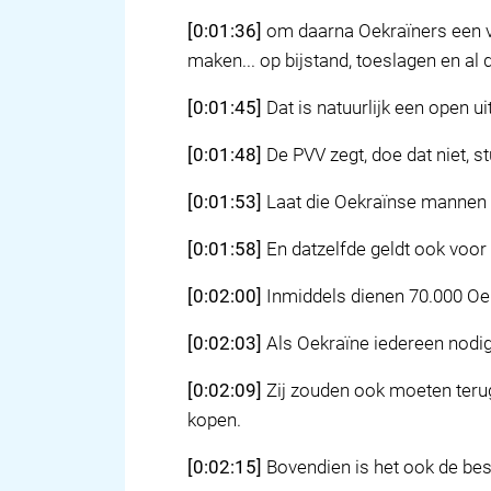
[0:01:36]
om daarna Oekraïners een ve
maken... op bijstand, toeslagen en al
[0:01:45]
Dat is natuurlijk een open u
[0:01:48]
De PVV zegt, doe dat niet, st
[0:01:53]
Laat die Oekraïnse mannen t
[0:01:58]
En datzelfde geldt ook voor
[0:02:00]
Inmiddels dienen 70.000 Oek
[0:02:03]
Als Oekraïne iedereen nodig
[0:02:09]
Zij zouden ook moeten terug
kopen.
[0:02:15]
Bovendien is het ook de bes