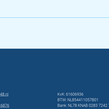
48.nl
KvK: 61606936
BTW: NL854411057B01
 6876
Bank: NL78 KNAB 0283 7242 