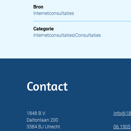
Bron
Internetconsultaties
Categorie
Internetconsultaties|Consultaties
Contact
1848 B.V.
info@18
Daltonlaan 200
3584 BJ Utrecht
06 1905