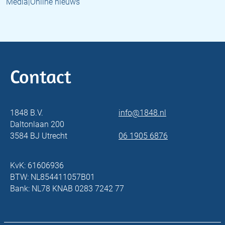
Media|Online nieuws
Contact
1848 B.V.
info@1848.nl
Daltonlaan 200
3584 BJ Utrecht
06 1905 6876
KvK: 61606936
BTW: NL854411057B01
Bank: NL78 KNAB 0283 7242 77