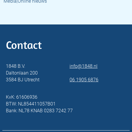
Media|Online nieuws
Contact
1848 B.V.
info@1848.nl
Daltonlaan 200
3584 BJ Utrecht
06 1905 6876
KvK: 61606936
BTW: NL854411057B01
Bank: NL78 KNAB 0283 7242 77