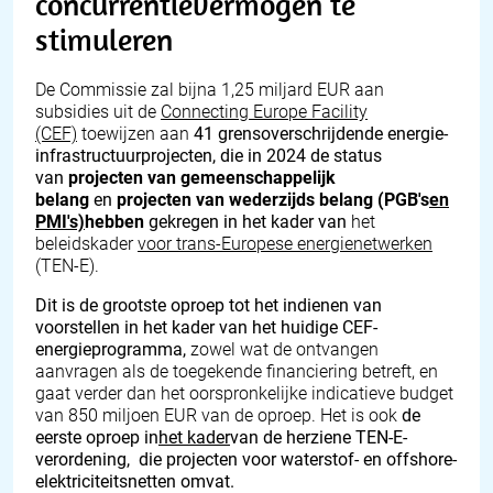
concurrentievermogen te
stimuleren
De Commissie zal bijna 1,25 miljard EUR aan
subsidies uit de
Connecting Europe Facility
(CEF)
toewijzen aan
41 grensoverschrijdende energie-
infrastructuurprojecten, die in 2024 de status
van
projecten van gemeenschappelijk
belang
en
projecten van wederzijds belang (PGB's
en
PMI's)
hebben
gekregen in het kader van
het
beleidskader
voor trans-Europese energienetwerken
(TEN-E).
Dit is de grootste oproep tot het indienen van
voorstellen in het kader van het huidige CEF-
energieprogramma,
zowel wat de ontvangen
aanvragen als de toegekende financiering betreft, en
gaat verder dan het oorspronkelijke indicatieve budget
van 850 miljoen EUR van de oproep. Het is ook
de
eerste oproep in
het kader
van de herziene TEN-E-
verordening,
die projecten voor waterstof- en offshore-
elektriciteitsnetten omvat.