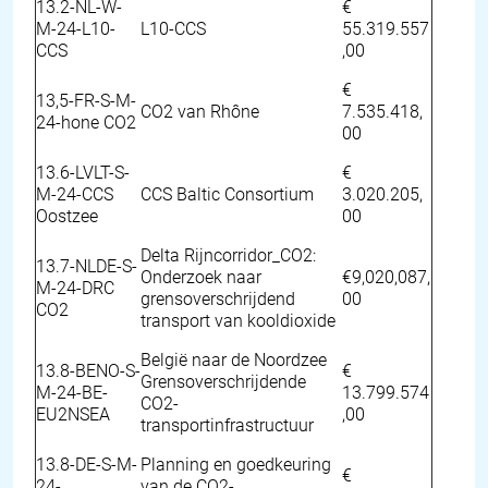
13.2-NL-W-
€
M-24-L10-
L10-CCS
55.319.557
CCS
,00
€
13,5-FR-S-M-
CO2 van Rhône
7.535.418,
24-hone CO2
00
13.6-LVLT-S-
€
M-24-CCS
CCS Baltic Consortium
3.020.205,
Oostzee
00
Delta Rijncorridor_CO2:
13.7-NLDE-S-
Onderzoek naar
€9,020,087,
M-24-DRC
grensoverschrijdend
00
CO2
transport van kooldioxide
België naar de Noordzee
13.8-BENO-S-
€
Grensoverschrijdende
M-24-BE-
13.799.574
CO2-
EU2NSEA
,00
transportinfrastructuur
13.8-DE-S-M-
Planning en goedkeuring
€
24-
van de CO2-