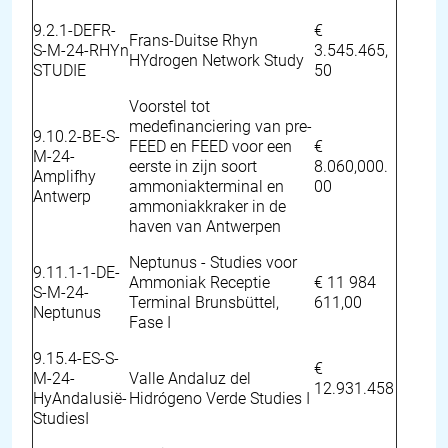
9.2.1-DEFR-
€
Frans-Duitse Rhyn
S-M-24-RHYn
3.545.465,
HYdrogen Network Study
STUDIE
50
Voorstel tot
medefinanciering van pre-
9.10.2-BE-S-
FEED en FEED voor een
€
M-24-
eerste in zijn soort
8.060,000.
Amplifhy
ammoniakterminal en
00
Antwerp
ammoniakkraker in de
haven van Antwerpen
Neptunus - Studies voor
9.11.1-1-DE-
Ammoniak Receptie
€ 11 984
S-M-24-
Terminal Brunsbüttel,
611,00
Neptunus
Fase I
9.15.4-ES-S-
€
M-24-
Valle Andaluz del
12.931.458
HyAndalusië-
Hidrógeno Verde Studies I
StudiesI