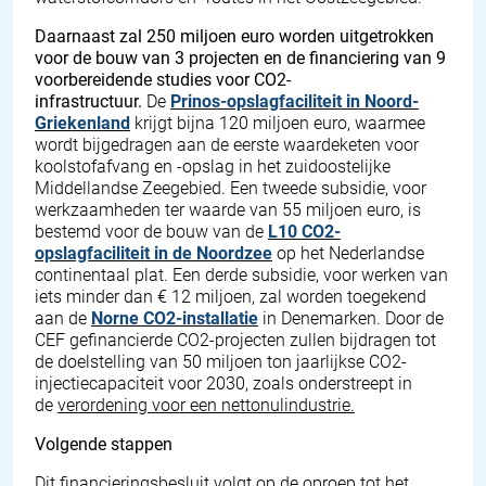
Daarnaast zal 250 miljoen euro worden uitgetrokken
voor de bouw van 3 projecten en de financiering van 9
voorbereidende studies voor CO2-
infrastructuur.
De
Prinos-opslagfaciliteit in Noord-
Griekenland
krijgt bijna 120 miljoen euro, waarmee
wordt bijgedragen aan de eerste waardeketen voor
koolstofafvang en -opslag in het zuidoostelijke
Middellandse Zeegebied. Een tweede subsidie, voor
werkzaamheden ter waarde van 55 miljoen euro, is
bestemd voor de bouw van de
L10 CO2-
opslagfaciliteit in de Noordzee
op het Nederlandse
continentaal plat. Een derde subsidie, voor werken van
iets minder dan € 12 miljoen, zal worden toegekend
aan de
Norne CO2-installatie
in Denemarken. Door de
CEF gefinancierde CO2-projecten
zullen bijdragen tot
de doelstelling van 50 miljoen ton jaarlijkse CO2-
injectiecapaciteit
voor 2030, zoals onderstreept in
de
verordening voor een nettonulindustrie.
Volgende stappen
Dit financieringsbesluit volgt op de
oproep tot het