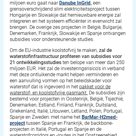
miljoen euro gaat naar
Danube InGrid,
een
grensoverschrijdend slim elektriciteitsproject tussen
Hongarije en Slowakije dat hernieuwbare energie zal
integreren en het systeem efficiënter in evenwicht zal
brengen. De overige zes projecten in België, Bulgarije,
Denemarken, Frankrijk, Slowakije en Spanje ontvangen
subsidies voor ondersteunende studies.
Om de EU-industrie koolstofvrij te maken,
zal de
waterstofinfrastructuur profiteren van subsidies voor
21 ontwikkelingsstudies
ten belope van meer dan 250
miljoen EUR. Het zal de investeringsrisico's in verband
met deze ontluikende markt helpen verminderen en
een aanvulling vormen op het beleidskader voor
waterstof dat is ingevoerd in het
pakket voor de
waterstof- en koolstofvrije gasmarkt.
De subsidies zijn
bestemd voor projecten in Oostenrijk, België, Tsjechië,
Denemarken, Estland, Finland, Frankrijk, Duitsland,
Griekenland, Italië, Litouwen, Letland, Polen, Portugal,
Spanje en Zweden: met name het
BarMar-H2med-
project
tussen Spanje en Frankrijk, de backbone-
projecten in Italië, Portugal en Spanje en de
waterstofcorridors en -routes in het Oostzeegebied.