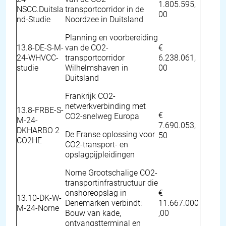
1.805.595,
NSCC.Duitsla
transportcorridor in de
00
nd-Studie
Noordzee in Duitsland
Planning en voorbereiding
13.8-DE-S-M-
van de CO2-
€
24-WHVCC-
transportcorridor
6.238.061,
studie
Wilhelmshaven in
00
Duitsland
Frankrijk CO2-
netwerkverbinding met
13.8-FRBE-S-
€
CO2-snelweg Europa
M-24-
7.690.053,
DKHARBO 2
De Franse oplossing voor
50
CO2HE
CO2-transport- en
opslagpijpleidingen
Norne Grootschalige CO2-
transportinfrastructuur die
onshoreopslag in
€
13.10-DK-W-
Denemarken verbindt:
11.667.000
M-24-Norne
Bouw van kade,
,00
ontvangstterminal en