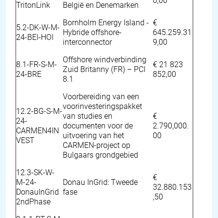
0,00
TritonLink
België en Denemarken
Bornholm Energy Island -
€
5.2-DK-W-M-
Hybride offshore-
645.259.31
24-BEI-HOI
interconnector
9,00
Offshore windverbinding
8.1-FR-S-M-
€ 21 823
Zuid Britanny (FR) – PCI
24-BRE
852,00
8.1
Voorbereiding van een
voorinvesteringspakket
12.2-BG-S-M-
van studies en
€
24-
documenten voor de
2.790,000.
CARMEN4IN
uitvoering van het
00
VEST
CARMEN-project op
Bulgaars grondgebied
12.3-SK-W-
€
M-24-
Donau InGrid: Tweede
32.880.153
DonauInGrid
fase
,50
2ndPhase