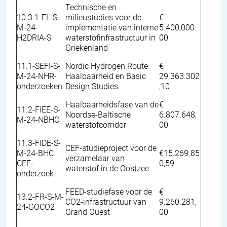
Technische en
10.3.1-EL-S-
milieustudies voor de
€
M-24-
implementatie van interne
5.400,000.
H2DRIA-S
waterstofinfrastructuur in
00
Griekenland
11.1-SEFI-S-
Nordic Hydrogen Route
€
M-24-NHR-
Haalbaarheid en Basic
29.363.302
onderzoeken
Design Studies
,10
Haalbaarheidsfase van de
€
11.2-FIEE-S-
Noordse-Baltische
6.807.648,
M-24-NBHC
waterstofcorridor
00
11.3-FIDE-S-
CEF-studieproject voor de
M-24-BHC
€15.269.85
verzamelaar van
CEF-
0,59
waterstof in de Oostzee
onderzoek
FEED-studiefase voor de
€
13.2-FR-S-M-
CO2-infrastructuur van
9.260.281,
24-GOCO2
Grand Ouest
00