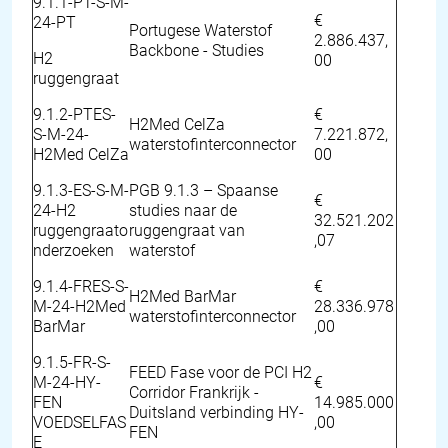
9.1.1-PT-S-M-
€
24-PT
Portugese Waterstof
2.886.437,
Backbone - Studies
H2
00
ruggengraat
9.1.2-PTES-
€
H2Med CelZa
S-M-24-
7.221.872,
waterstofinterconnector
H2Med CelZa
00
9.1.3-ES-S-M-
PGB 9.1.3 – Spaanse
€
24-H2
studies naar de
32.521.202
ruggengraato
ruggengraat van
,07
nderzoeken
waterstof
9.1.4-FRES-S-
€
H2Med BarMar
M-24-H2Med
28.336.978
waterstofinterconnector
BarMar
,00
9.1.5-FR-S-
FEED Fase voor de PCI H2
M-24-HY-
€
Corridor Frankrijk -
FEN
14.985.000
Duitsland verbinding HY-
VOEDSELFAS
,00
FEN
E