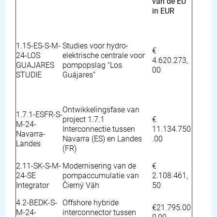
van de EU
in EUR
1.15-ES-S-M-
Studies voor hydro-
€
24-LOS
elektrische centrale voor
4.620.273,
GUAJARES
pompopslag “Los
00
STUDIE
Guájares”
Ontwikkelingsfase van
1.7.1-ESFR-S-
project 1.7.1
€
M-24-
Interconnectie tussen
11.134.750
Navarra-
Navarra (ES) en Landes
.00
Landes
(FR)
2.11-SK-S-M-
Modernisering van de
€
24-SE
pompaccumulatie van
2.108.461,
Integrator
Čierný Váh
50
4.2-BEDK-S-
Offshore hybride
€21.795.00
M-24-
interconnector tussen