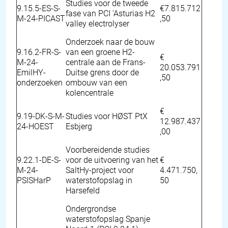
Studies voor de tweede
9.15.5-ES-S-
€7.815.712
fase van PCI 'Asturias H2
M-24-PICAST
,50
valley electrolyser
Onderzoek naar de bouw
9.16.2-FR-S-
van een groene H2-
€
M-24-
centrale aan de Frans-
20.053.791
EmilHY-
Duitse grens door de
,50
onderzoeken
ombouw van een
kolencentrale
€
9.19-DK-S-M-
Studies voor HØST PtX
12.987.437
24-HOEST
Esbjerg
,00
Voorbereidende studies
9.22.1-DE-S-
voor de uitvoering van het
€
M-24-
SaltHy-project voor
4.471.750,
PSISHarP
waterstofopslag in
50
Harsefeld
Ondergrondse
waterstofopslag Spanje