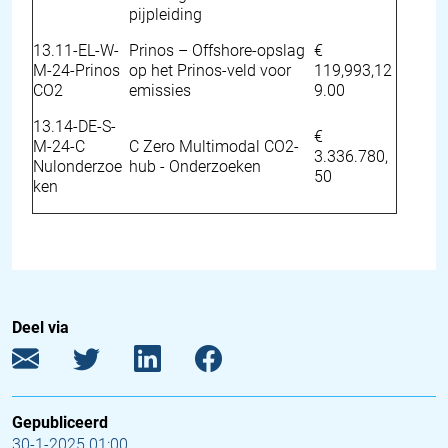
pijpleiding
13.11-EL-W-
Prinos – Offshore-opslag
€
M-24-Prinos
op het Prinos-veld voor
119,993,12
CO2
emissies
9.00
13.14-DE-S-
€
M-24-C
C Zero Multimodal CO2-
3.336.780,
Nulonderzoe
hub - Onderzoeken
50
ken
Deel via
Gepubliceerd
30-1-2025 01:00