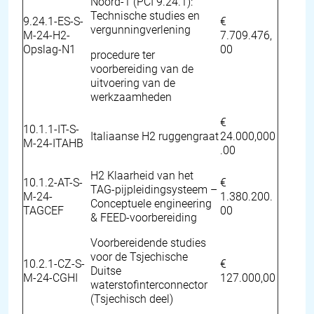
Noord-1 (PCI 9.24.1):
Technische studies en
9.24.1-ES-S-
€
vergunningverlening
M-24-H2-
7.709.476,
Opslag-N1
00
procedure ter
voorbereiding van de
uitvoering van de
werkzaamheden
€
10.1.1-IT-S-
Italiaanse H2 ruggengraat
24.000,000
M-24-ITAHB
.00
H2 Klaarheid van het
10.1.2-AT-S-
€
TAG-pijpleidingsysteem –
M-24-
1.380.200.
Conceptuele engineering
TAGCEF
00
& FEED-voorbereiding
Voorbereidende studies
voor de Tsjechische
10.2.1-CZ-S-
€
Duitse
M-24-CGHI
127.000,00
waterstofinterconnector
(Tsjechisch deel)