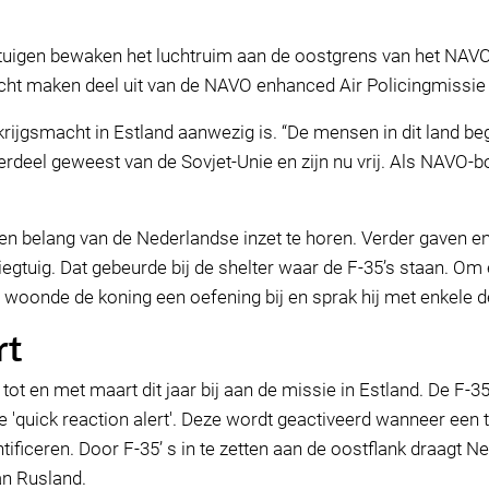
tuigen bewaken het luchtruim aan de oostgrens van het NAVO-
cht maken deel uit van de NAVO enhanced Air Policingmissie i
ijgsmacht in Estland aanwezig is. “De mensen in dit land b
derdeel geweest van de Sovjet-Unie en zijn nu vrij. Als NAVO-
n belang van de Nederlandse inzet te horen. Verder gaven enk
egtuig. Dat gebeurde bij de shelter waar de F-35’s staan. Om e
otte woonde de koning een oefening bij en sprak hij met enkele
rt
ot en met maart dit jaar bij aan de missie in Estland. De F-
 'quick reaction alert'. Deze wordt geactiveerd wanneer een 
ntificeren. Door F-35’ s in te zetten aan de oostflank draagt 
an Rusland.