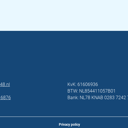
48.nl
KvK: 61606936
BTW: NL854411057B01
 6876
Bank: NL78 KNAB 0283 7242 
Privacy policy